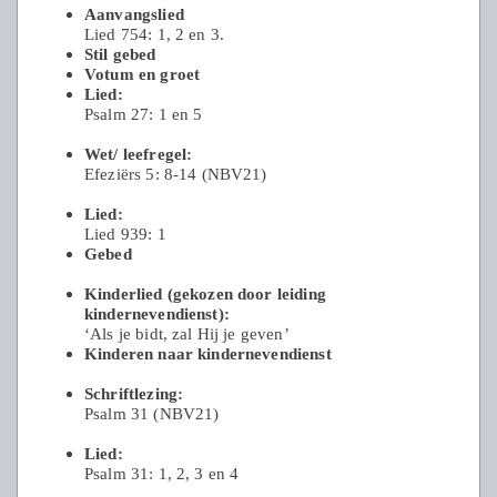
Aanvangslied
Lied 754: 1, 2 en 3.
Stil gebed
Votum en groet
Lied:
Psalm 27: 1 en 5
Wet/ leefregel:
Efeziërs 5: 8-14 (NBV21)
Lied:
Lied 939: 1
Gebed
Kinderlied (gekozen door leiding
kindernevendienst):
‘Als je bidt, zal Hij je geven’
Kinderen naar kindernevendienst
Schriftlezing:
Psalm 31 (NBV21)
Lied:
Psalm 31: 1, 2, 3 en 4