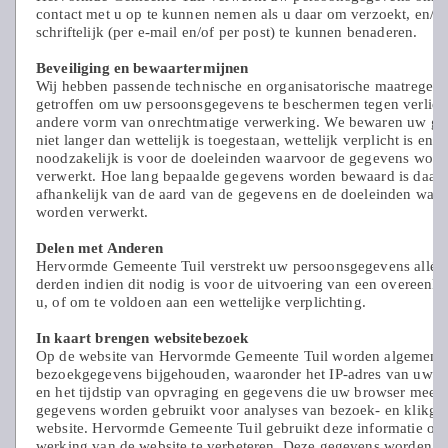
contact met u op te kunnen nemen als u daar om verzoekt, en/o
schriftelijk (per e-mail en/of per post) te kunnen benaderen.
Beveiliging en bewaartermijnen
Wij hebben passende technische en organisatorische maatregele
getroffen om uw persoonsgegevens te beschermen tegen verlies 
andere vorm van onrechtmatige verwerking. We bewaren uw g
niet langer dan wettelijk is toegestaan, wettelijk verplicht is en/o
noodzakelijk is voor de doeleinden waarvoor de gegevens word
verwerkt. Hoe lang bepaalde gegevens worden bewaard is daar
afhankelijk van de aard van de gegevens en de doeleinden waar
worden verwerkt.
Delen met Anderen
Hervormde Gemeente Tuil verstrekt uw persoonsgegevens alléé
derden indien dit nodig is voor de uitvoering van een overeenk
u, of om te voldoen aan een wettelijke verplichting.
In kaart brengen websitebezoek
Op de website van Hervormde Gemeente Tuil worden algemene
bezoekgegevens bijgehouden, waaronder het IP-adres van uw 
en het tijdstip van opvraging en gegevens die uw browser meest
gegevens worden gebruikt voor analyses van bezoek- en klikge
website. Hervormde Gemeente Tuil gebruikt deze informatie om
werking van de website te verbeteren. Deze gegevens worden z