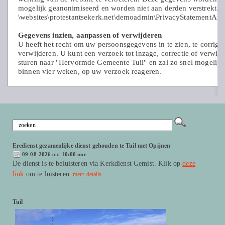
mogelijk geanonimiseerd en worden niet aan derden verstrekt.
\websites\protestantsekerk.net\demoadmin\PrivacyStatementAnal
Gegevens inzien, aanpassen of verwijderen
U heeft het recht om uw persoonsgegevens in te zien, te corriger
verwijderen. U kunt een verzoek tot inzage, correctie of verwijd
sturen naar "Hervormde Gemeente Tuil" en zal zo snel mogelijk
binnen vier weken, op uw verzoek reageren.
Eredienst gezamenlijke dienst gehouden te Tuil met Opijnen
09-08-2026
om
10:00 uur
De dienst is te beluisteren via Kerkdienst Gemist. Klik op
deze
link
om te luisteren.
meer details
Tuil