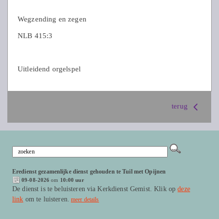
Wegzending en zegen
NLB 415:3
Uitleidend orgelspel
terug
Eredienst gezamenlijke dienst gehouden te Tuil met Opijnen
09-08-2026
om
10:00 uur
De dienst is te beluisteren via Kerkdienst Gemist. Klik op
deze
link
om te luisteren.
meer details