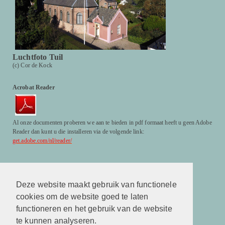
Luchtfoto Tuil
(c) Cor de Kock
Acrobat Reader
Al onze documenten proberen we aan te bieden in pdf formaat heeft u geen Adobe
Reader dan kunt u die installeren via de volgende link:
get.adobe.com/nl/reader/
Facebook
http://www.facebook.com/hervormdekerktuil
Deze website maakt gebruik van functionele
cookies om de website goed te laten
Facebook
http://www.facebook.com/hervormdekerktuil
functioneren en het gebruik van de website
te kunnen analyseren.
Kerkuitzending live in Tuil