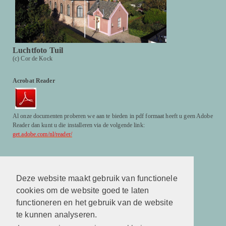
Luchtfoto Tuil
(c) Cor de Kock
Acrobat Reader
Al onze documenten proberen we aan te bieden in pdf formaat heeft u geen Adobe
Reader dan kunt u die installeren via de volgende link:
get.adobe.com/nl/reader/
Facebook
http://www.facebook.com/hervormdekerktuil
Deze website maakt gebruik van functionele
cookies om de website goed te laten
Facebook
http://www.facebook.com/hervormdekerktuil
functioneren en het gebruik van de website
te kunnen analyseren.
Kerkuitzending live in Tuil