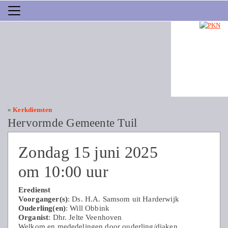
»
Kerkdiensten
Hervormde Gemeente Tuil
Zondag 15 juni 2025
om 10:00 uur
Eredienst
Voorganger(s)
: Ds. H.A. Samsom uit Harderwijk
Ouderling(en)
: Will Obbink
Organist
: Dhr. Jelte Veenhoven
Welkom en mededelingen door ouderling/diaken