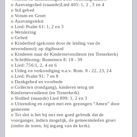
o Aanvangslied (staande)Lied 405: 1, 2 , 3 en 4
o Stil gebed
o Votum en Groet
o Aanvangstekst
o Lied: Psalm 61: 1, 2 en 3
o Wetslezing
o Gebed
o Kinderlied (gekozen door de leiding van de
nevendienst): op digiboard
o Kinderen naar de Kindernevendienst (en Tienerkerk)
o Schriftlezing: Romeinen 8: 18 - 39
o Lied: 756:1, 2, 4 en 6
o Uitleg en verkondiging n.a.v. Rom. 8 : 22, 23, 24
o Lied: Psalm 91: 7 en 8
o Dankgebed en voorbede
o Collecten (rondgang), kinderen terug uit
Kindernevendienst (en Tienerkerk)
o Slotlied (staande) Lied 899: 1, 2 en 3
o Uitzending en zegen met een gezongen “Amen” door
gemeente
o Tot slot is het bij ons een goed gebruik dat de
voorganger, indien mogelijk, de gemeenteleden groet
(onder de toren, bij ingang van de kerk).