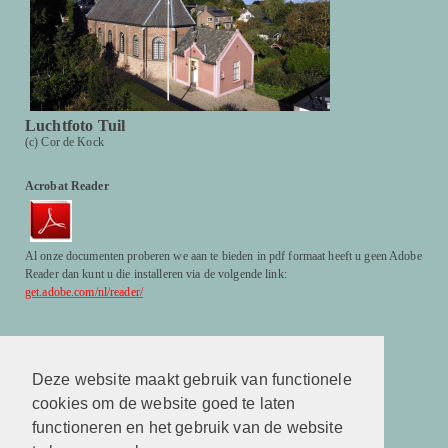
Luchtfoto Tuil
(c) Cor de Kock
Acrobat Reader
Al onze documenten proberen we aan te bieden in pdf formaat heeft u geen Adobe
Reader dan kunt u die installeren via de volgende link:
get.adobe.com/nl/reader/
Facebook
http://www.facebook.com/hervormdekerktuil
Deze website maakt gebruik van functionele
cookies om de website goed te laten
Facebook
http://www.facebook.com/hervormdekerktuil
functioneren en het gebruik van de website