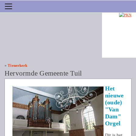
»
Tienerkerk
Hervormde Gemeente Tuil
Het
nieuwe
(oude)
"Van
Dam"
Orgel
Dit is het