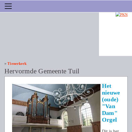
»
Tienerkerk
Hervormde Gemeente Tuil
Het
nieuwe
(oude)
"Van
Dam"
Orgel
Dit is het