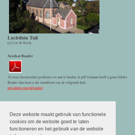
Luchtfoto Tuil
(c) Cor de Kock
Acrobat Reader
Al onze documenten proberen we aan te bieden in pdf formaat heeft u geen Adobe
Reader dan kunt u die installeren via de volgende link:
get.adobe.com/nl/reader/
Facebook
http://www.facebook.com/hervormdekerktuil
Deze website maakt gebruik van functionele
cookies om de website goed te laten
Facebook
http://www.facebook.com/hervormdekerktuil
functioneren en het gebruik van de website