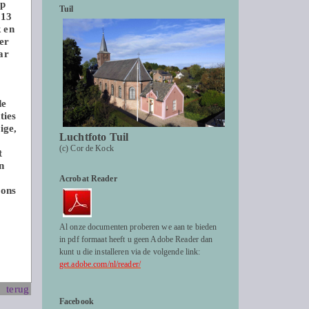
op
Tuil
 13
k en
er
ar
de
ties
ige,
Luchtfoto Tuil
(c) Cor de Kock
t
n
Acrobat Reader
 ons
Al onze documenten proberen we aan te bieden
in pdf formaat heeft u geen Adobe Reader dan
kunt u die installeren via de volgende link:
get.adobe.com/nl/reader/
terug
Facebook