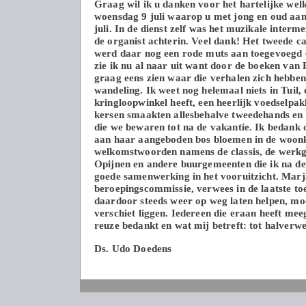
Graag wil ik u danken voor het hartelijke wel
woensdag 9 juli waarop u met jong en oud aanw
juli. In de dienst zelf was het muzikale inter
de organist achterin. Veel dank! Het tweede c
werd daar nog een rode muts aan toegevoegd e
zie ik nu al naar uit want door de boeken van 
graag eens zien waar die verhalen zich hebben
wandeling. Ik weet nog helemaal niets in Tuil, 
kringloopwinkel heeft, een heerlijk voedselpa
kersen smaakten allesbehalve tweedehands en da
die we bewaren tot na de vakantie. Ik bedank
aan haar aangeboden bos bloemen in de woonk
welkomstwoorden namens de classis, de werkg
Opijnen en andere buurgemeenten die ik na de 
goede samenwerking in het vooruitzicht. Marj
beroepingscommissie, verwees in de laatste to
daardoor steeds weer op weg laten helpen, moe
verschiet liggen. Iedereen die eraan heeft mee
reuze bedankt en wat mij betreft: tot halverw
Ds. Udo Doedens