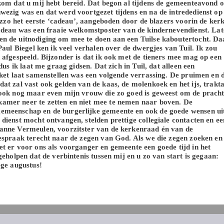
kom dat u mij hebt bereid. Dat begon al tijdens de gemeenteavond 
ezig was en dat werd voortgezet tijdens en na de intrededienst op
mezzo het eerste ‘cadeau’, aangeboden door de blazers voorin de ker
adeau was een fraaie welkomstposter van de kindernevendienst. Lat
n de uitnodiging om mee te doen aan een Tuilse kaboutertocht. Da
Paul Biegel ken ik veel verhalen over de dwergjes van Tuil. Ik zou
 afgespeeld. Bijzonder is dat ik ook met de tieners mee mag op een
dus ik laat me graag gidsen. Dat zich in Tuil, dat alleen een
kket laat samenstellen was een volgende verrassing. De pruimen en 
t zal vast ook gelden van de kaas, de molenkoek en het ijs, trakta
 ook nog maar even mijn vrouw die zo goed is geweest om de pracht
amer neer te zetten en niet mee te nemen naar boven. De
emeenschap en de burgerlijke gemeente en ook de goede wensen ui
dienst mocht ontvangen, stelden prettige collegiale contacten en ee
anne Vermeulen, voorzitster van de kerkenraad én van de
espraak terecht naar de zegen van God. Als we die zegen zoeken en
t er voor ons als voorganger en gemeente een goede tijd in het
geholpen dat de verbintenis tussen mij en u zo van start is gegaan:
ege augustus!