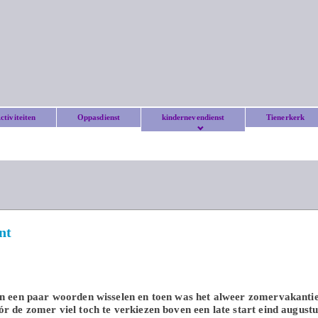
ctiviteiten
Oppasdienst
kindernevendienst
Tienerkerk
nt
en een paar woorden wisselen en toen was het alweer zomervakantie
r de zomer viel toch te verkiezen boven een late start eind augustu