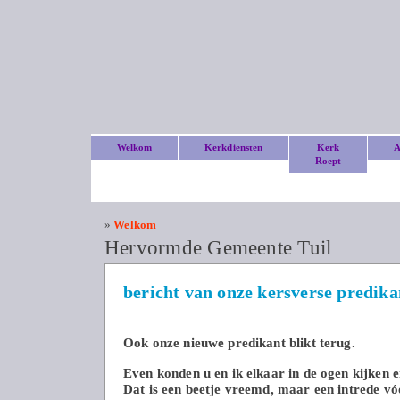
Welkom
Kerkdiensten
Kerk
A
Roept
»
Welkom
Hervormde Gemeente Tuil
bericht van onze kersverse predika
Ook onze nieuwe predikant blikt terug.
Even konden u en ik elkaar in de ogen kijken 
Dat is een beetje vreemd, maar een intrede vóó